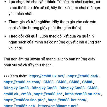
Lựa chọn trò chơi yêu thích
: Từ các trò chơi casino, cá
cược thể thao đến xổ số, hãy tìm kiếm trò chơi mà bạn
yêu thích nhất.
Tham gia và trải nghiệm
: Hãy tham gia vào các ván
chơi và tận hưởng giây phút thư giãn thú vị.
Theo dõi kết quả
: Luôn theo dõi kết quả và quản lý
ngân sách của mình để có những quyết định đúng đắn
khi chơi.
Trải nghiệm tại 98win sẽ mang lại cho bạn những giây
phút vui vẻ và đầy thử thách.
>>> Xem thêm:
https://cm88.uk.net/
,
https://cm88.dad/
,
https://cm88.cn.com/
,
CM88
,
CM88
,
CM88
,
CM88
,
Đăng ký Cm88
,
Đăng ký Cm88
,
Đăng ký Cm88
,
CM88
,
cm88 ok
,
cm88
,
https://cm88.so/
,
https://cm88-vn.bet/
,
https://cm88casino.pro/
,
https://cm88-bet.com/
,
https://cm88z.net/
,
https://cm88game.net/
,