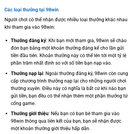
Các loại thưởng tại 98win
Người chơi có thể nhận được nhiều loại thưởng khác nhau
khi tham gia vào 98win:
Thưởng đăng ký
: Khi bạn mới tham gia, 98win sẽ chào
đón bạn bằng một khoản thưởng đáng kể cho lần gửi
tiền đầu tiên. Khoản thưởng này có thể lên tới một tỷ lệ
phần trăm nhất định so với số tiền bạn nạp vào.
Thưởng nạp lại
: Ngoài thưởng đăng ký, 98win còn cung
cấp chương trình thưởng nạp lại cho những người chơi
thường xuyên. Điều này có nghĩa là bất cứ khi nào bạn
gửi tiền, bạn đều có thể nhận thêm một phần thưởng từ
cổng game.
Thưởng giới thiệu
: Nếu bạn có bạn bè tham gia vào
98win thông qua liên kết của bạn, bạn sẽ nhận được
một khoản thưởng giới thiệu hấp dẫn.