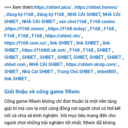
>>> Xem thêm:
https://shbet.pics/
,
https://shbet.homes/
,
đăng ký f168
,
đăng ký f168
,
NHÀ CÁI SHBET
,
NHÀ CÁI
SHBET
,
NHÀ CÁI SHBET
,
sân chơi f168
,
F168 casino
,
https://f168.vision/
,
https://f168.today/
,
F168
,
F168
,
F168
,
F168
,
F168
,
https://shbet.vin/
,
https://f168.com.co/
,
link SHBET
,
link SHBET
,
link
SHBET
,
https://f168dl.uk.net/
,
F168
,
F168
,
SHBET
,
SHBET
,
SHBET
,
SHBET
,
SHBET
,
SHBET
,
SHBET
,
SHBET
,
shbet com
,
NHÀ CÁI SHBET
,
https://shbet-okvip.com/
,
SHBET
,
Nhà Cái SHBET
,
Trang Chủ SHBET
,
shbet800
,
link SHBET
,
Giới thiệu về cổng game 98win
Cổng game 98win không chỉ đơn thuần là một nền tảng
giải trí mà còn là một cộng đồng nơi người chơi có thể kết
nối và chia sẻ kinh nghiệm. Với mục tiêu mang đến cho
người chơi những trải nghiệm tốt nhất, 98win đã không