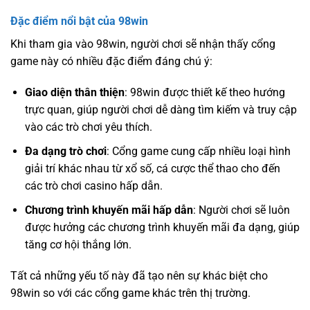
Đặc điểm nổi bật của 98win
Khi tham gia vào 98win, người chơi sẽ nhận thấy cổng
game này có nhiều đặc điểm đáng chú ý:
Giao diện thân thiện
: 98win được thiết kế theo hướng
trực quan, giúp người chơi dễ dàng tìm kiếm và truy cập
vào các trò chơi yêu thích.
Đa dạng trò chơi
: Cổng game cung cấp nhiều loại hình
giải trí khác nhau từ xổ số, cá cược thể thao cho đến
các trò chơi casino hấp dẫn.
Chương trình khuyến mãi hấp dẫn
: Người chơi sẽ luôn
được hưởng các chương trình khuyến mãi đa dạng, giúp
tăng cơ hội thắng lớn.
Tất cả những yếu tố này đã tạo nên sự khác biệt cho
98win so với các cổng game khác trên thị trường.