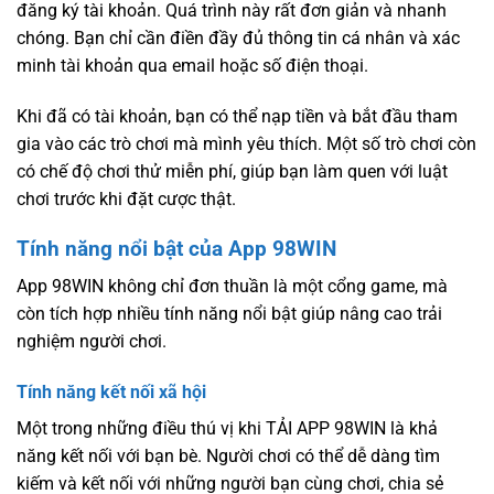
đăng ký tài khoản. Quá trình này rất đơn giản và nhanh
chóng. Bạn chỉ cần điền đầy đủ thông tin cá nhân và xác
minh tài khoản qua email hoặc số điện thoại.
Khi đã có tài khoản, bạn có thể nạp tiền và bắt đầu tham
gia vào các trò chơi mà mình yêu thích. Một số trò chơi còn
có chế độ chơi thử miễn phí, giúp bạn làm quen với luật
chơi trước khi đặt cược thật.
Tính năng nổi bật của App 98WIN
App 98WIN không chỉ đơn thuần là một cổng game, mà
còn tích hợp nhiều tính năng nổi bật giúp nâng cao trải
nghiệm người chơi.
Tính năng kết nối xã hội
Một trong những điều thú vị khi TẢI APP 98WIN là khả
năng kết nối với bạn bè. Người chơi có thể dễ dàng tìm
kiếm và kết nối với những người bạn cùng chơi, chia sẻ