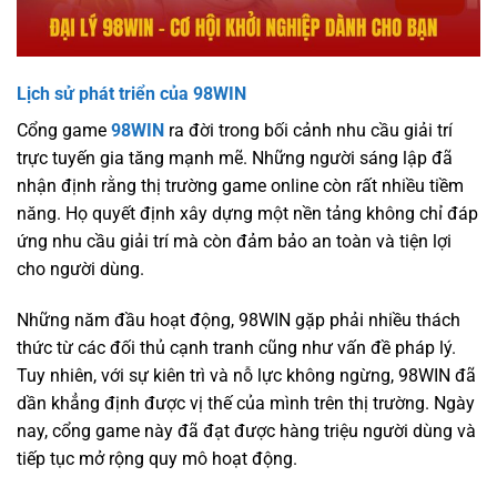
Lịch sử phát triển của 98WIN
Cổng game
98WIN
ra đời trong bối cảnh nhu cầu giải trí
trực tuyến gia tăng mạnh mẽ. Những người sáng lập đã
nhận định rằng thị trường game online còn rất nhiều tiềm
năng. Họ quyết định xây dựng một nền tảng không chỉ đáp
ứng nhu cầu giải trí mà còn đảm bảo an toàn và tiện lợi
cho người dùng.
Những năm đầu hoạt động, 98WIN gặp phải nhiều thách
thức từ các đối thủ cạnh tranh cũng như vấn đề pháp lý.
Tuy nhiên, với sự kiên trì và nỗ lực không ngừng, 98WIN đã
dần khẳng định được vị thế của mình trên thị trường. Ngày
nay, cổng game này đã đạt được hàng triệu người dùng và
tiếp tục mở rộng quy mô hoạt động.