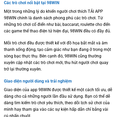
Các trò chơi nổi bật tại 98WIN
Một trong những lý do khiến người chơi thích TẢI APP
98WIN chính là danh sách phong phú các trò chơi. Từ
những trò chơi cổ điển như bài, baccarat, roulette cho đến
các game thể thao điện tử hiện đại, 98WIN đều có đầy đủ.
Mỗi trò chơi đều được thiết kế với đồ họa bắt mắt và âm
thanh sống động, tạo cảm giác như bạn đang ở trong một
sòng bạc thực thụ. Bên cạnh đó, 98WIN cũng thường
xuyên cập nhật các trò chơi mới, thu hút người chơi quay
trở lại thường xuyên.
Giao diện người dùng và trải nghiệm
Giao diện của app 98WIN được thiết kế một cách tối ưu, dễ
dàng cho cả những người lần đầu sử dụng. Bạn có thể dễ
dàng tìm kiếm trò chơi yêu thích, theo dõi lịch sử chơi của
mình hay tham gia vào các sự kiện hấp dẫn chỉ bằng vài
cú nhấp chuột.