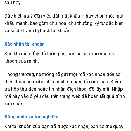
sau này.
Đặc biệt lưu ý đến việc đặt mật khẩu – hãy chọn một mật
khẩu mạnh, bao gồm chữ hoa, chữ thường, ký tự đặc biệt
và số để tránh bị hack tài khoản.
Xác nhận tài khoản
Sau khi điền đầy đủ thông tin, bạn sẽ cần xác nhận tài
khoản của mình.
Thông thường, hệ thống sẽ gửi một mã xác nhận đến số
điện thoại hoặc địa chỉ email mà bạn đã cung cấp. Kiểm
tra hộp thư đến hoặc tin nhắn điện thoại để lấy mã. Nhập
mã này vào ô yêu cầu trên trang web để hoàn tất quá trình
xác nhận.
Đăng nhập và trải nghiệm
Khi tài khoản của bạn đã được xác nhận, bạn có thể quay