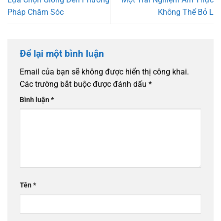
Pháp Chăm Sóc
Không Thể Bỏ L
Để lại một bình luận
Email của bạn sẽ không được hiển thị công khai.
Các trường bắt buộc được đánh dấu
*
Bình luận
*
Tên
*