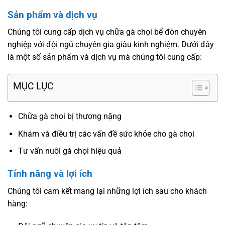
Sản phẩm và dịch vụ
Chúng tôi cung cấp dịch vụ chữa gà chọi bể đòn chuyên
nghiệp với đội ngũ chuyên gia giàu kinh nghiệm. Dưới đây
là một số sản phẩm và dịch vụ mà chúng tôi cung cấp:
MỤC LỤC
Chữa gà chọi bị thương nặng
Khám và điều trị các vấn đề sức khỏe cho gà chọi
Tư vấn nuôi gà chọi hiệu quả
Tính năng và lợi ích
Chúng tôi cam kết mang lại những lợi ích sau cho khách
hàng: