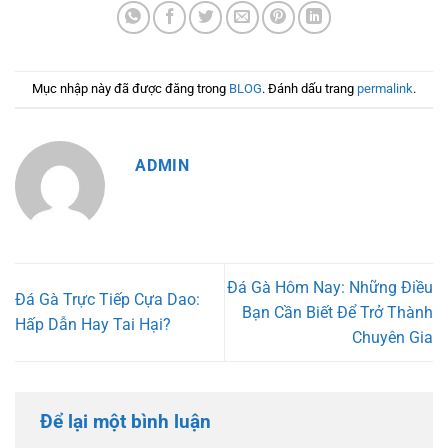
Mục nhập này đã được đăng trong
BLOG
. Đánh dấu trang
permalink
.
ADMIN
Đá Gà Hôm Nay: Những Điều
Đá Gà Trực Tiếp Cựa Dao:
Bạn Cần Biết Để Trở Thành
Hấp Dẫn Hay Tai Hại?
Chuyên Gia
Để lại một bình luận