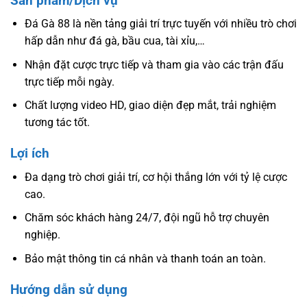
Sản phẩm/Dịch vụ
Đá Gà 88 là nền tảng giải trí trực tuyến với nhiều trò chơi
hấp dẫn như đá gà, bầu cua, tài xỉu,…
Nhận đặt cược trực tiếp và tham gia vào các trận đấu
trực tiếp mỗi ngày.
Chất lượng video HD, giao diện đẹp mắt, trải nghiệm
tương tác tốt.
Lợi ích
Đa dạng trò chơi giải trí, cơ hội thắng lớn với tỷ lệ cược
cao.
Chăm sóc khách hàng 24/7, đội ngũ hỗ trợ chuyên
nghiệp.
Bảo mật thông tin cá nhân và thanh toán an toàn.
Hướng dẫn sử dụng