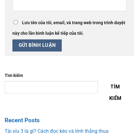
Lưu tên của tôi, email, và trang web trong trình duyệt
này cho lần bình luận kế tiếp của tôi.
Tìm kiếm
TÌM
KIẾM
Recent Posts
Tài xỉu 3 là gì? Cách đọc kèo và tính thắng thua